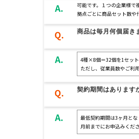
可能です。
１つの企業様で
A.
拠点ごとに商品セット数や
商品は毎月何個届き
Q.
A.
4種×8個＝32個を1セ
ただし、従業員数やご利
契約期間はあります
Q.
A.
最低契約期間は3ヶ月とな
月前までにお申込みくだ